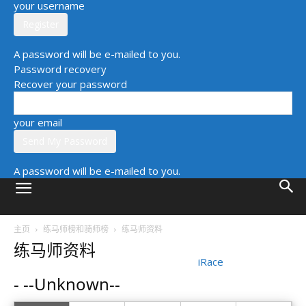
your username
A password will be e-mailed to you.
Password recovery
Recover your password
your email
A password will be e-mailed to you.
主页
练马师榜和骑师榜
练马师资料
练马师资料
iRace
- --Unknown--