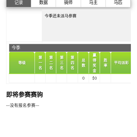
记录
数据
骑师
马主
马匹
今季还未派马参赛
今季
从
赢
第
第
第
第
总
得
胜
等级
一
二
三
四
平均派彩（$
数
奖
率
名
名
名
名
金
0
$0
$0
即将参赛赛驹
---没有报名参赛---