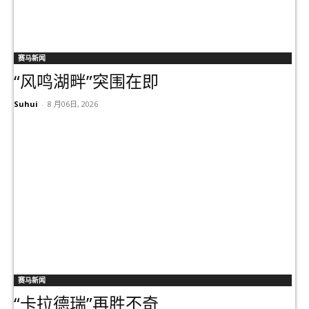
赛马新闻
“风鸣湖畔”突围在即
Suhui
-
8 月06日, 2026
赛马新闻
“卡拉德瑞”再胜不奇