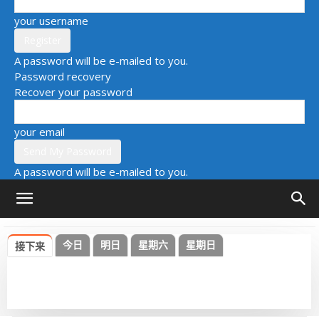
your username
A password will be e-mailed to you.
Password recovery
Recover your password
your email
A password will be e-mailed to you.
今日
明日
星期六
星期日
接下来