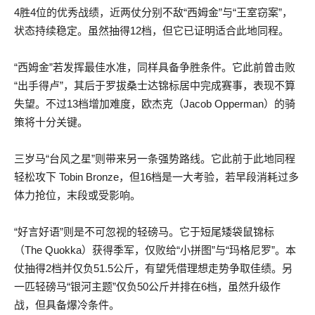
4胜4位的优秀战绩，近两仗分别不敌“西姆金”与“王室窃案”，
状态持续稳定。虽然抽得12档，但它已证明适合此地同程。
“西姆金”若发挥最佳水准，同样具备争胜条件。它此前曾击败
“出手得卢”，其后于罗拔桑士达锦标居中完成赛事，表现不算
失望。不过13档增加难度，欧杰克（Jacob Opperman）的骑
策将十分关键。
三岁马“台风之星”则带来另一条强势路线。它此前于此地同程
轻松攻下 Tobin Bronze，但16档是一大考验，若早段消耗过多
体力抢位，末段或受影响。
“好言好语”则是不可忽视的轻磅马。它于短尾矮袋鼠锦标
（The Quokka）获得季军，仅败给“小拼图”与“玛格尼罗”。本
仗抽得2档并仅负51.5公斤，有望凭借理想走势争取佳绩。另
一匹轻磅马“银河主题”仅负50公斤并排在6档，虽然升级作
战，但具备爆冷条件。