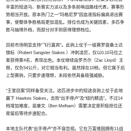
丰富的短途马、新晋实力派以及多条前哨战路线代表，赛事形
势相当开放。原本热门之一“玛格尼罗”因血液指标偏高退出赛
事，使整体争胜格局更加混乱。排位也成为关键因素，多匹争
胜马抽得外档，而部分对手则获得理想档位。
目前市场明显支持“飞行嘉宾”。此驹上仗于一级赛罗拔桑士达
锦标（Robert Sangster Stakes ）冲刺凌厉，仅以0.10马位之
差获得第4名，表现出色。本仗继续由罗杰尔（Zac Lloyd）主
辔，仅负54公斤，对它相当有利。虽然排在10档，但它属于后
上型赛驹，只要步速理想，末段依然具备极强威胁。
“王室窃案”同样备受关注。这匹进步中的短途良驹上仗于此地
赢下 Hawkes Stakes，击败“出手得卢”及“纽约精选”。不过14
档增加难度，苗康文（Ben Melham）需要决定是积极抢位还
是留后等待步速配合。
本地主队代表“出手得卢”亦不容忽视。它在万富维园拥有11战