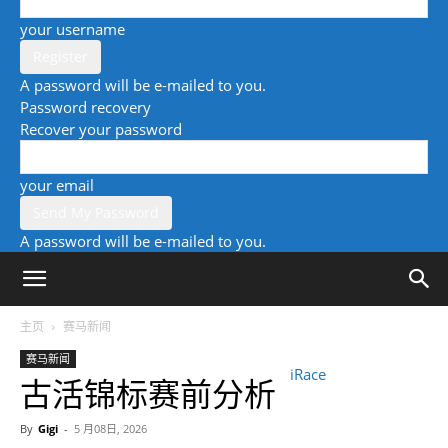
your username
A password will be e-mailed to you.
Password recovery
Recover your password
your email
A password will be e-mailed to you.
主页
赛马新闻
赛马新闻
iRace
古活锦标赛前分析
By
Gigi
-
5 月08日, 2026