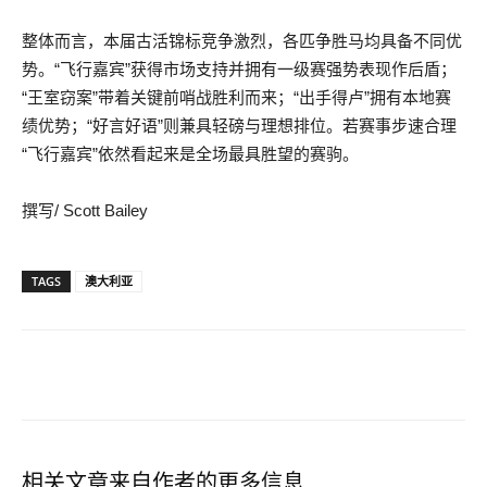
整体而言，本届古活锦标竞争激烈，各匹争胜马均具备不同优
势。“飞行嘉宾”获得市场支持并拥有一级赛强势表现作后盾；
“王室窃案”带着关键前哨战胜利而来；“出手得卢”拥有本地赛
绩优势；“好言好语”则兼具轻磅与理想排位。若赛事步速合理
“飞行嘉宾”依然看起来是全场最具胜望的赛驹。
撰写/ Scott Bailey
TAGS
澳大利亚
相关文章
来自作者的更多信息