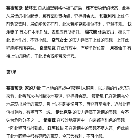
赛事预览
:
破坏王
自从加盟到格林福马房后，都有着稳健的状态，此番
从最佳的排位起步，且有霍励贤执缰，夺标机会大。
甜祖利雅
上仗与
前驹交锋时，最终能领先在前，此次若能克服排位不利，夺魁不难。
快
乐妻子
首次在本地作战，表现应有所提升。
棉花糖
休后复出，擅长于
此场地作战，不容小觑。
空气女士
的实力远高于上仗的表现，上阵此
程应能有所突破。
奇摩尼瓦
在此阵容中，有望争得位置。
月亮仙子
有
待上仗的磨练，于此场合将能带来惊喜。
第7
场
赛事预览
:
家的力量
于本地的首战中表现引人瞩目，以之前的作战记录
来看，此番首次挑战胶沙地赛道，夺标机会高。
波斯尼
已在近期充分
地展现出最佳的表现，且上仗在跑姿悦目下，勇夺冠军宝座，返战此程
值得尊敬，有望再下一城。
伊比克洛
的实力远高于近期的表现，今不
失为危险分子之一。
猎宝藏
在胶沙地赛道中一向来都有出色的表现，
上阵此程可奋战到底。
红阿拉伯
虽在近期中的表现不尽人意，但此前
于此地同程中都有亮眼的表现，今形势有利，不可小觑。