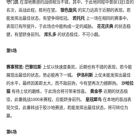
守门员
在湿地赛道的战绩相当不错，其中，于此地同程中曾获
1
冠
1
亚的
名次，返战此程，胜利在望。
银色旋风
的实力远高于近期的表现，若
能发挥出最佳状态，有望争得桂冠。
若托托
上一场在相同的赛事中，
表现已有所提升，于此场合中能构成一定的威胁。
花花庆典
的状态稳
健，有望跻身前列。
库扎多
的状态极佳，不可小觑。
第5
场
赛事预览
:
巴黎拉斯
上仗以快速度奏凯，近期也有不错的表现，若今能
展现出最佳的状态，势必能再下一城。
伊洛利斯
上仗未能发挥出最佳
的水平，最终因差距太大，而不敌前驹，今有望再次力撼群驹。
沙哈拉
猫
有待上仗的磨练，于此场合将可带来惊喜。
黄金亭
近期的状态极
佳，此番挑战
1000
米赛程，应能跻身前列。
皇冠犀鸟
在本地的首战表
现欠佳，此番转战于胶沙地赛道，若能发挥出最佳状态，将可转位为
赢。
第6
场