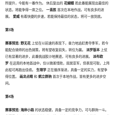
所提升，今能有一番作为。 休后复出的
花蝴蝶
若此番能展现出最佳的
状态，将能争得一席之位。
一直胜
首次在本地作战，可有良多的进
展。
爱威
有着快捷的步速，若能保持最佳的状态，将可一放到底。
第3
场
赛事预览
:
野无花
上仗在以前速的表现下，奋力地追赶勇夺季军，若今
能配合骑师的出色骑策，将有望收复前失，转位为赢。
派罗版本
上仗
已有显著的进步，此番挑战胶沙地赛道，可有良多的进展。
派布欧
罗
在这周的本地首战中，仅以微差惜败，屈居亚军，但表现可取，上阵
此程可再跑出佳绩。
生理学
正在循序渐进，具备一定的实力，有望争
得位置。
画龙点睛
和
鹤立群驹
首次于本地作战，皆有更多的进步空
间。
第4
场
赛事预览
:
海岸小路
的状态稳健，具备一定的竞争力，可与群驹一斗。