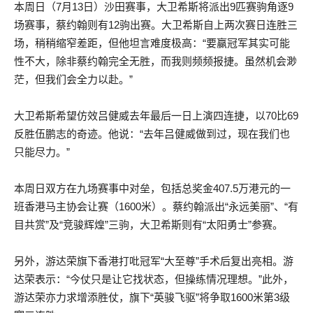
本周日（7月13日）沙田赛事，大卫希斯将派出9匹赛驹角逐9
场赛事，蔡约翰则有12驹出赛。大卫希斯自上两次赛日连胜三
场，稍稍缩窄差距，但他坦言难度极高：“要赢冠军其实可能
性不大，除非蔡约翰完全无胜，而我则频频报捷。虽然机会渺
茫，但我们会全力以赴。”
大卫希斯希望仿效吕健威去年最后一日上演四连捷，以70比69
反胜伍鹏志的奇迹。他说：“去年吕健威做到过，现在我们也
只能尽力。”
本周日双方在九场赛事中对垒，包括总奖金407.5万港元的一
班香港马主协会让赛（1600米）。蔡约翰派出“永远美丽”、“有
目共赏”及“竞骏辉煌”三驹，大卫希斯则有“太阳勇士”参赛。
另外，游达荣旗下香港打吡冠军“大至尊”手术后复出亮相。游
达荣表示：“今仗只是让它找状态，但操练情况理想。”此外，
游达荣亦力求增添胜仗，旗下“英骏飞驱”将争取1600米第3级