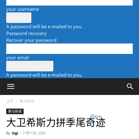
your username
A password will be e-mailed to you.
Password recovery
Recover your password
your email
A password will be e-mailed to you.
主页
赛马新闻
赛马新闻
iRace
大卫希斯力拼季尾奇迹
By
Gigi
-
7 月11日, 2025