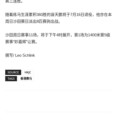
赛三连胜。
随着练马生涯累积360胜的容天鹏将于7月16日退役，他亦在本
周日沙田赛日派出8匹赛驹出战。
沙田周日赛事11场，将于下午4时展开，第1场为1400米第5级
赛事“妙嘉辉”让赛。
撰写/ Leo Schlink
SOURCE
HKJC
TAGS
香港赛马