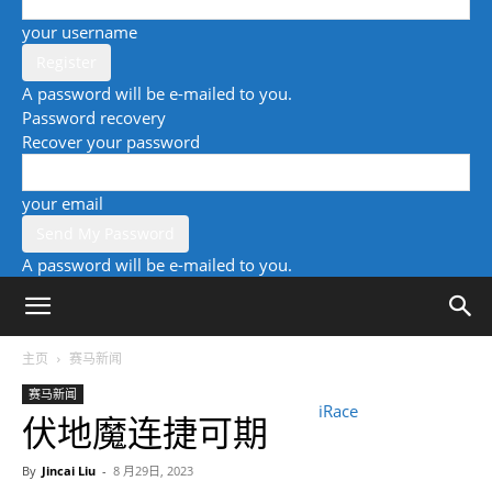
your username
A password will be e-mailed to you.
Password recovery
Recover your password
your email
A password will be e-mailed to you.
主页
赛马新闻
赛马新闻
iRace
伏地魔连捷可期
By
Jincai Liu
-
8 月29日, 2023