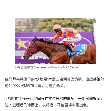
利哈巴 (图取自 Candiese Lenferna via Gold Circle)
练马师韦特旗下的“伏地魔”本周三由利哈巴策骑，出战基维尔
的1400公尺MR78让赛，可连胜两关。
“伏地魔”上役于此地同程在排位恶劣的情况下一出闸即殿尾，
进入直程后飞冲而上，以将近一马位赢得非常出色。